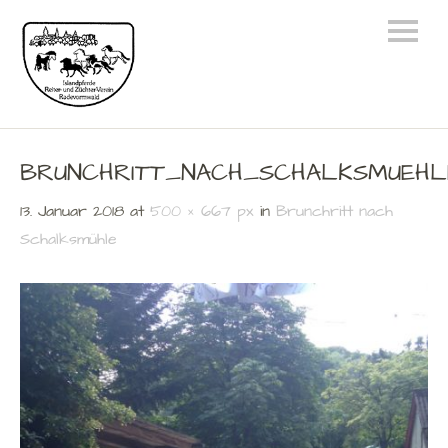
BRUNCHRITT_NACH_SCHALKSMUEHLE_
13. Januar 2018
at
500 × 667 px
in
Brunchritt nach
Schalksmühle