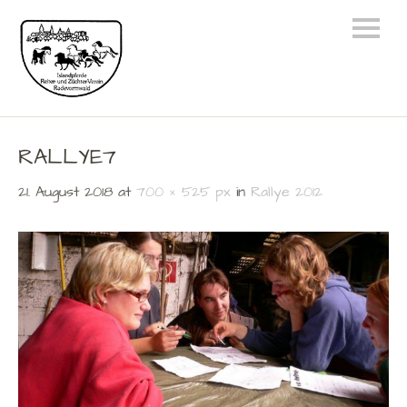
RALLYE7
21. August 2018
at
700 × 525 px
in
Rallye 2012