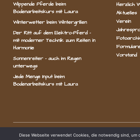
Wippende Pferde beim
Herzlich 
Bodenarbeitskurs mit Laura
Aktuelles
Verein
Winterwetter beim Wintergrillen
Jahrespr
Der Ritt auf dem Elektro-Pferd –
Fotoarchi
mit moderner Technik zum Reiten in
Formulare
Harmonie
Vorstand
Sonnenreiter – auch im Regen
unterwegs
Jede Menge Input beim
Bodenarbeitskurs mit Laura
Radevormwald e.V.
Diese Webseite verwendet Cookies, die notwendig sind, um di