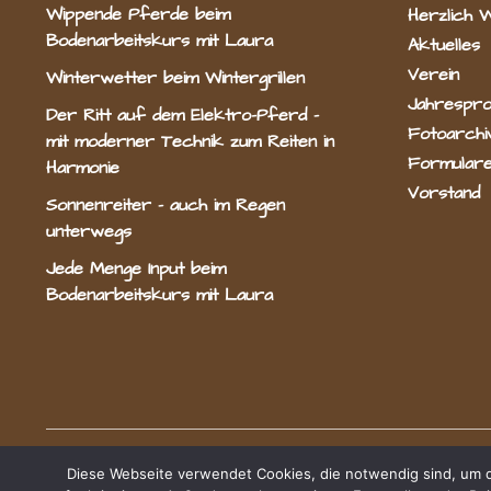
Wippende Pferde beim
Herzlich 
Bodenarbeitskurs mit Laura
Aktuelles
Verein
Winterwetter beim Wintergrillen
Jahrespr
Der Ritt auf dem Elektro-Pferd –
Fotoarchi
mit moderner Technik zum Reiten in
Formulare
Harmonie
Vorstand
Sonnenreiter – auch im Regen
unterwegs
Jede Menge Input beim
Bodenarbeitskurs mit Laura
Radevormwald e.V.
Diese Webseite verwendet Cookies, die notwendig sind, um di