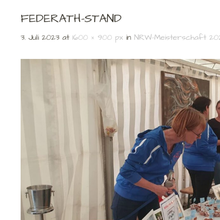
FEDERATH-STAND
3. Juli 2023
at
1600 × 900 px
in
NRW-Meisterschaft 20