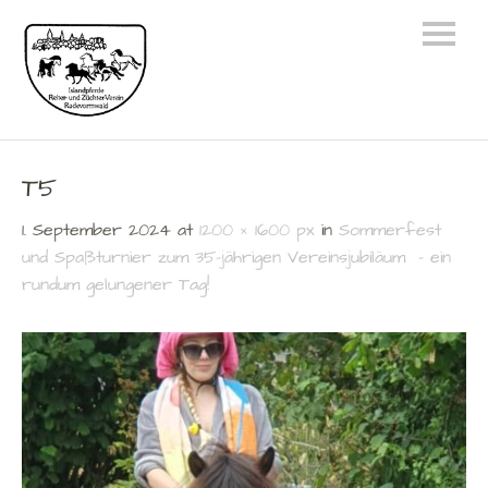
T5
1. September 2024
at
1200 × 1600 px
in
Sommerfest
und Spaßturnier zum 35-jährigen Vereinsjubiläum – ein
rundum gelungener Tag!