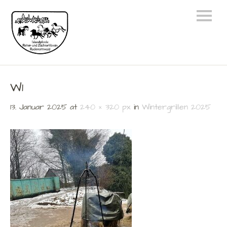
W1
13. Januar 2025
at
240 × 320 px
in
Wintergrillen 2025