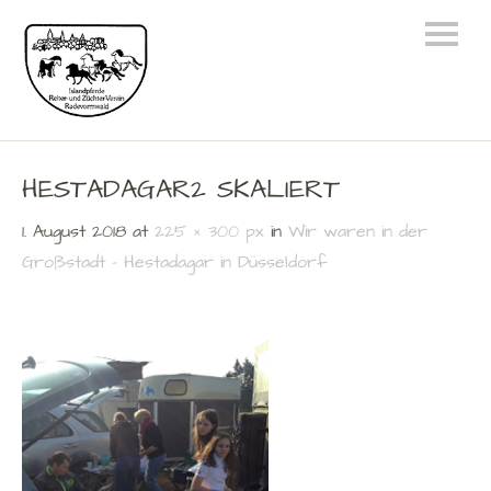
HESTADAGAR2 SKALIERT
1. August 2018
at
225 × 300 px
in
Wir waren in der
Großstadt – Hestadagar in Düsseldorf