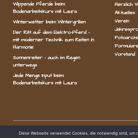
Wippende Pferde beim
Herzlich 
Bodenarbeitskurs mit Laura
Aktuelles
Verein
Winterwetter beim Wintergrillen
Jahrespr
Der Ritt auf dem Elektro-Pferd –
Fotoarchi
mit moderner Technik zum Reiten in
Formulare
Harmonie
Vorstand
Sonnenreiter – auch im Regen
unterwegs
Jede Menge Input beim
Bodenarbeitskurs mit Laura
Radevormwald e.V.
Diese Webseite verwendet Cookies, die notwendig sind, um di