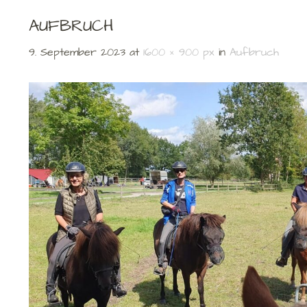
AUFBRUCH
9. September 2023
at
1600 × 900 px
in
Aufbruch