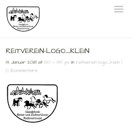
REITVEREIN-LOGO_KLEIN
13. Januar 2018
at
180 × 135 px
in
reitverein-logo_klein
0 Kommentare